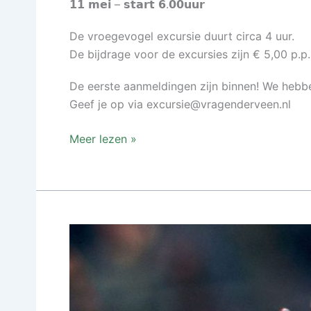
𝟭𝟭 𝗺𝗲𝗶 – 𝘀𝘁𝗮𝗿𝘁 𝟲.𝟬𝟬𝘂𝘂𝗿
De vroegevogel excursie duurt circa 4 uur.
De bijdrage voor de excursies zijn € 5,00 p.p.
De eerste aanmeldingen zijn binnen! We hebben
Geef je op via excursie@vragenderveen.nl
Meer lezen »
Thema
excursies
Vragenderveen