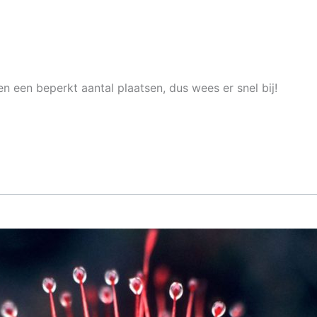
 een beperkt aantal plaatsen, dus wees er snel bij!