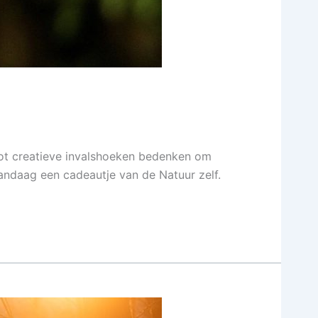
tot creatieve invalshoeken bedenken om
vandaag een cadeautje van de Natuur zelf.