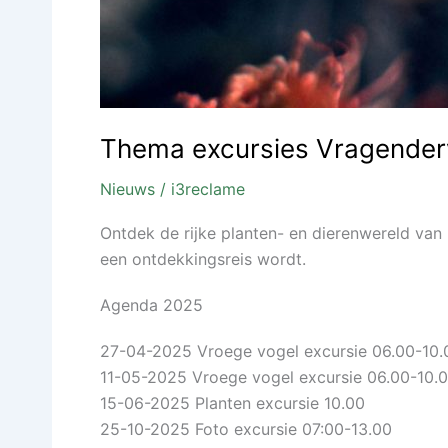
Thema excursies Vragende
Nieuws
/
i3reclame
Ontdek de rijke planten- en dierenwereld van
een ontdekkingsreis wordt.
Agenda 2025
27-04-2025 Vroege vogel excursie 06.00-10.
11-05-2025 Vroege vogel excursie 06.00-10.
15-06-2025 Planten excursie 10.00
25-10-2025 Foto excursie 07:00-13.00