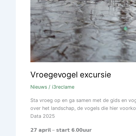
Vroegevogel excursie
Nieuws
/
i3reclame
Sta vroeg op en ga samen met de gids en vo
over het landschap, de vogels die hier voork
Data 2025
𝟮𝟳 𝗮𝗽𝗿𝗶𝗹 – 𝘀𝘁𝗮𝗿𝘁 𝟲.𝟬𝟬𝘂𝘂𝗿