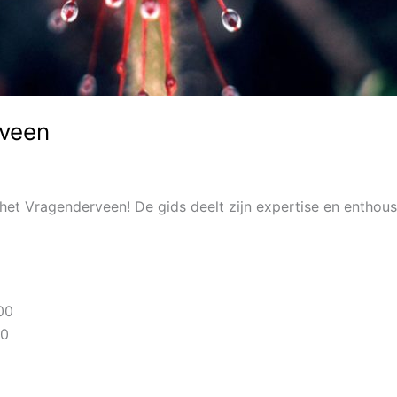
rveen
 het Vragenderveen! De gids deelt zijn expertise en enthou
00
00